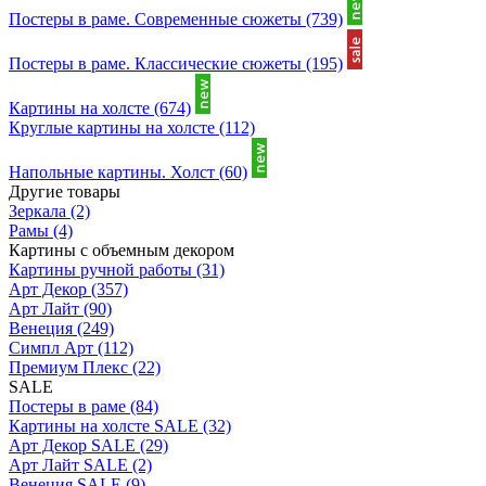
Постеры в раме. Современные сюжеты
(739)
Постеры в раме. Классические сюжеты
(195)
Картины на холсте
(674)
Круглые картины на холсте
(112)
Напольные картины. Холст
(60)
Другие товары
Зеркала
(2)
Рамы
(4)
Картины с объемным декором
Картины ручной работы
(31)
Арт Декор
(357)
Арт Лайт
(90)
Венеция
(249)
Симпл Арт
(112)
Премиум Плекс
(22)
SALE
Постеры в раме
(84)
Картины на холсте SALE
(32)
Арт Декор SALE
(29)
Арт Лайт SALE
(2)
Венеция SALE
(9)