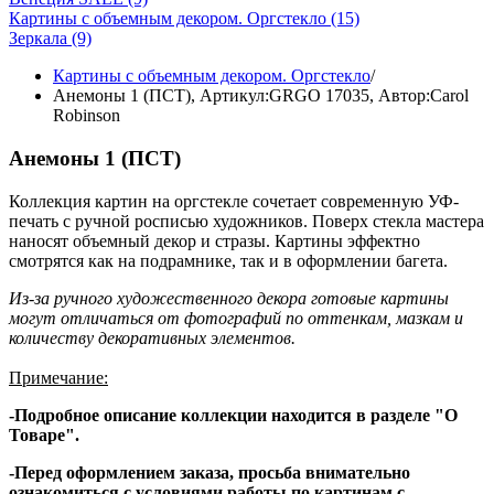
Картины с объемным декором. Оргстекло
(15)
Зеркала
(9)
Картины с объемным декором. Оргстекло
/
Анемоны 1 (ПСТ),
Артикул:GRGO 17035
, Автор:Carol
Robinson
Анемоны 1 (ПСТ)
Коллекция картин на оргстекле сочетает современную УФ-
печать с ручной росписью художников. Поверх стекла мастера
наносят объемный декор и стразы. Картины эффектно
смотрятся как на подрамнике, так и в оформлении багета.
Из-за ручного художественного декора готовые картины
могут отличаться от фотографий по оттенкам, мазкам и
количеству декоративных элементов.
Примечание:
-Подробное описание коллекции находится в разделе "О
Товаре".
-Перед оформлением заказа, просьба внимательно
ознакомиться с условиями работы по картинам с