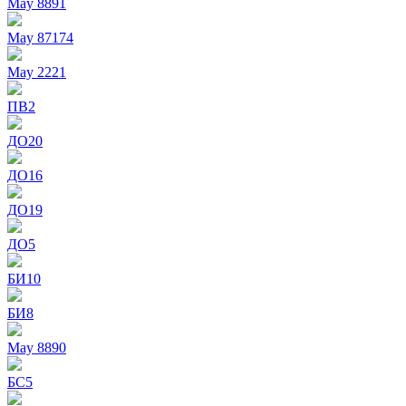
May 8891
May 87174
May 2221
ПВ2
ДО20
ДО16
ДО19
ДО5
БИ10
БИ8
May 8890
БС5