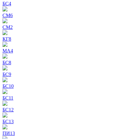
БС4
СМ6
СМ2
КГ8
МА4
БС8
БС9
БС10
БС11
БС12
БС13
ПИ13