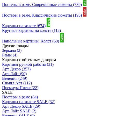
Постеры в раме. Современные сюжеты
(739)
Постеры в раме. Классические сюжеты
(195)
Картины на холсте
(674)
Круглые картины на холсте
(112)
Напольные картины. Холст
(60)
Другие товары
Зеркала
(2)
Рамы
(4)
Картины с объемным декором
Картины ручной работы
(31)
Арт Декор
(357)
Арт Лайт
(90)
Венеция
(249)
Симпл Арт
(112)
Премиум Плекс
(22)
SALE
Постеры в раме
(84)
Картины на холсте SALE
(32)
Арт Декор SALE
(29)
Арт Лайт SALE
(2)
Венеция SALE
(9)