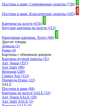
Постеры в раме. Современные сюжеты
(739)
Постеры в раме. Классические сюжеты
(195)
Картины на холсте
(674)
Круглые картины на холсте
(112)
Напольные картины. Холст
(60)
Другие товары
Зеркала
(2)
Рамы
(4)
Картины с объемным декором
Картины ручной работы
(31)
Арт Декор
(357)
Арт Лайт
(90)
Венеция
(249)
Симпл Арт
(112)
Премиум Плекс
(22)
SALE
Постеры в раме
(84)
Картины на холсте SALE
(32)
Арт Декор SALE
(29)
Арт Лайт SALE
(2)
Венеция SALE
(9)