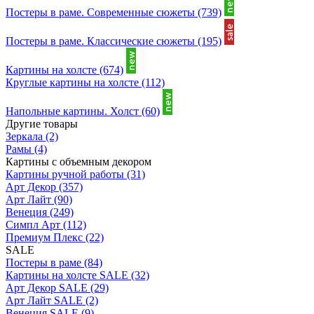
Постеры в раме. Современные сюжеты
(739)
Постеры в раме. Классические сюжеты
(195)
Картины на холсте
(674)
Круглые картины на холсте
(112)
Напольные картины. Холст
(60)
Другие товары
Зеркала
(2)
Рамы
(4)
Картины с объемным декором
Картины ручной работы
(31)
Арт Декор
(357)
Арт Лайт
(90)
Венеция
(249)
Симпл Арт
(112)
Премиум Плекс
(22)
SALE
Постеры в раме
(84)
Картины на холсте SALE
(32)
Арт Декор SALE
(29)
Арт Лайт SALE
(2)
Венеция SALE
(9)