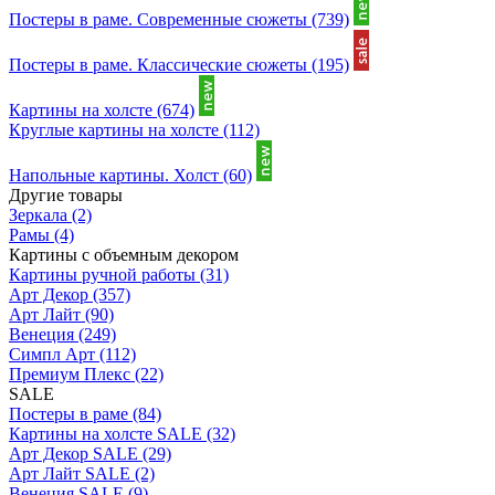
Постеры в раме. Современные сюжеты
(739)
Постеры в раме. Классические сюжеты
(195)
Картины на холсте
(674)
Круглые картины на холсте
(112)
Напольные картины. Холст
(60)
Другие товары
Зеркала
(2)
Рамы
(4)
Картины с объемным декором
Картины ручной работы
(31)
Арт Декор
(357)
Арт Лайт
(90)
Венеция
(249)
Симпл Арт
(112)
Премиум Плекс
(22)
SALE
Постеры в раме
(84)
Картины на холсте SALE
(32)
Арт Декор SALE
(29)
Арт Лайт SALE
(2)
Венеция SALE
(9)