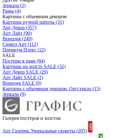
Зеркала
(2)
Рамы
(4)
Картины с объемным декором
Картины ручной работы
(31)
Арт Декор
(357)
Арт Лайт
(90)
Венеция
(249)
Симпл Арт
(112)
Премиум Плекс
(22)
SALE
Постеры в раме
(84)
Картины на холсте SALE
(32)
Арт Декор SALE
(29)
Арт Лайт SALE
(2)
Венеция SALE
(9)
Картины с объемным декором. Оргстекло
(15)
Зеркала
(9)
Галерея постеров и холстов
Арт Галерея. Уникальные сюжеты
(205)