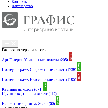
Контакты
Партнерcтво
Галерея постеров и холстов
Арт Галерея. Уникальные сюжеты
(205)
Постеры в раме. Современные сюжеты
(739)
Постеры в раме. Классические сюжеты
(195)
Картины на холсте
(674)
Круглые картины на холсте
(112)
Напольные картины. Холст
(60)
Другие товары