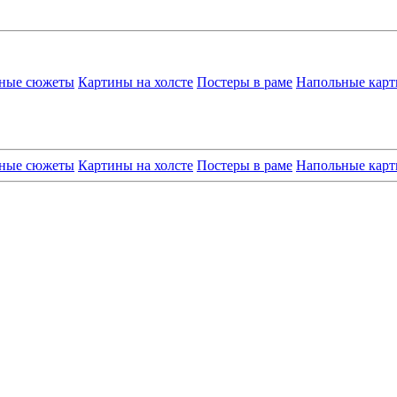
нные сюжеты
Картины на холсте
Постеры в раме
Напольные карт
нные сюжеты
Картины на холсте
Постеры в раме
Напольные карт