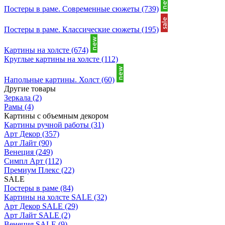
Постеры в раме. Современные сюжеты
(739)
Постеры в раме. Классические сюжеты
(195)
Картины на холсте
(674)
Круглые картины на холсте
(112)
Напольные картины. Холст
(60)
Другие товары
Зеркала
(2)
Рамы
(4)
Картины с объемным декором
Картины ручной работы
(31)
Арт Декор
(357)
Арт Лайт
(90)
Венеция
(249)
Симпл Арт
(112)
Премиум Плекс
(22)
SALE
Постеры в раме
(84)
Картины на холсте SALE
(32)
Арт Декор SALE
(29)
Арт Лайт SALE
(2)
Венеция SALE
(9)