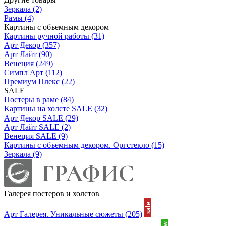
Зеркала
(2)
Рамы
(4)
Картины с объемным декором
Картины ручной работы
(31)
Арт Декор
(357)
Арт Лайт
(90)
Венеция
(249)
Симпл Арт
(112)
Премиум Плекс
(22)
SALE
Постеры в раме
(84)
Картины на холсте SALE
(32)
Арт Декор SALE
(29)
Арт Лайт SALE
(2)
Венеция SALE
(9)
Картины с объемным декором. Оргстекло
(15)
Зеркала
(9)
Галерея постеров и холстов
Арт Галерея. Уникальные сюжеты
(205)