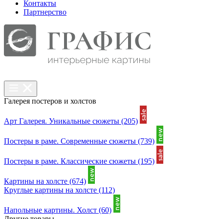
Контакты
Партнерcтво
Галерея постеров и холстов
Арт Галерея. Уникальные сюжеты
(205)
Постеры в раме. Современные сюжеты
(739)
Постеры в раме. Классические сюжеты
(195)
Картины на холсте
(674)
Круглые картины на холсте
(112)
Напольные картины. Холст
(60)
Другие товары