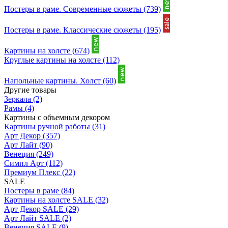
Постеры в раме. Современные сюжеты
(739)
Постеры в раме. Классические сюжеты
(195)
Картины на холсте
(674)
Круглые картины на холсте
(112)
Напольные картины. Холст
(60)
Другие товары
Зеркала
(2)
Рамы
(4)
Картины с объемным декором
Картины ручной работы
(31)
Арт Декор
(357)
Арт Лайт
(90)
Венеция
(249)
Симпл Арт
(112)
Премиум Плекс
(22)
SALE
Постеры в раме
(84)
Картины на холсте SALE
(32)
Арт Декор SALE
(29)
Арт Лайт SALE
(2)
Венеция SALE
(9)