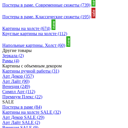
Постеры в раме. Современные сюжеты
(739)
Постеры в раме. Классические сюжеты
(195)
Картины на холсте
(674)
Круглые картины на холсте
(112)
Напольные картины. Холст
(60)
Другие товары
Зеркала
(2)
Рамы
(4)
Картины с объемным декором
Картины ручной работы
(31)
Арт Декор
(357)
Арт Лайт
(90)
Венеция
(249)
Симпл Арт
(112)
Премиум Плекс
(22)
SALE
Постеры в раме
(84)
Картины на холсте SALE
(32)
Арт Декор SALE
(29)
Арт Лайт SALE
(2)
Венеция SALE
(9)