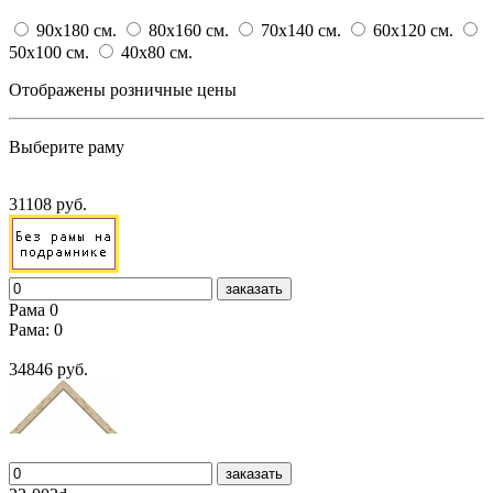
90x180
cм.
80x160
cм.
70x140
cм.
60x120
cм.
50x100
cм.
40x80
cм.
Отображены розничные цены
Выберите раму
31108 руб.
заказать
Рама 0
Рама: 0
34846 руб.
заказать