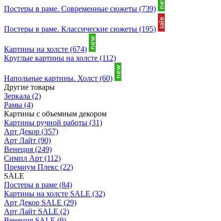
Постеры в раме. Современные сюжеты
(739)
Постеры в раме. Классические сюжеты
(195)
Картины на холсте
(674)
Круглые картины на холсте
(112)
Напольные картины. Холст
(60)
Другие товары
Зеркала
(2)
Рамы
(4)
Картины с объемным декором
Картины ручной работы
(31)
Арт Декор
(357)
Арт Лайт
(90)
Венеция
(249)
Симпл Арт
(112)
Премиум Плекс
(22)
SALE
Постеры в раме
(84)
Картины на холсте SALE
(32)
Арт Декор SALE
(29)
Арт Лайт SALE
(2)
Венеция SALE
(9)