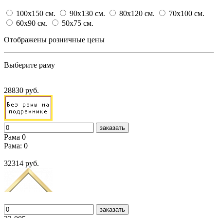
100x150
cм.
90x130
cм.
80x120
cм.
70x100
cм.
60x90
cм.
50x75
cм.
Отображены розничные цены
Выберите раму
28830 руб.
заказать
Рама 0
Рама: 0
32314 руб.
заказать