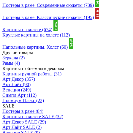
Постеры в раме. Современные сюжеты
(739)
Постеры в раме. Классические сюжеты
(195)
Картины на холсте
(674)
Круглые картины на холсте
(112)
Напольные картины. Холст
(60)
Другие товары
Зеркала
(2)
Рамы
(4)
Картины с объемным декором
Картины ручной работы
(31)
Арт Декор
(357)
Арт Лайт
(90)
Венеция
(249)
Симпл Арт
(112)
Премиум Плекс
(22)
SALE
Постеры в раме
(84)
Картины на холсте SALE
(32)
Арт Декор SALE
(29)
Арт Лайт SALE
(2)
Венеция SALE
(9)