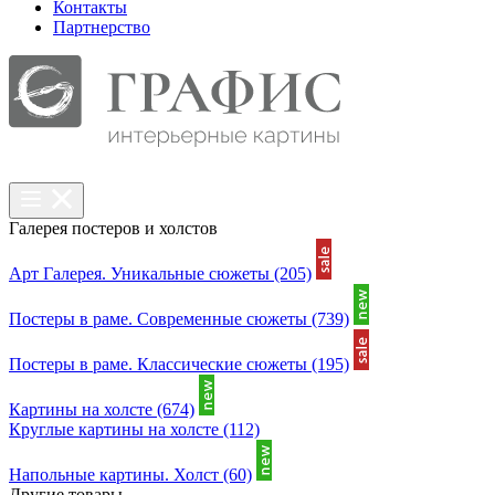
Контакты
Партнерcтво
Галерея постеров и холстов
Арт Галерея. Уникальные сюжеты
(205)
Постеры в раме. Современные сюжеты
(739)
Постеры в раме. Классические сюжеты
(195)
Картины на холсте
(674)
Круглые картины на холсте
(112)
Напольные картины. Холст
(60)
Другие товары