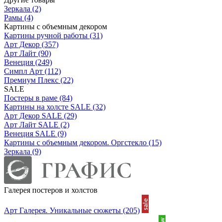
Зеркала
(2)
Рамы
(4)
Картины с объемным декором
Картины ручной работы
(31)
Арт Декор
(357)
Арт Лайт
(90)
Венеция
(249)
Симпл Арт
(112)
Премиум Плекс
(22)
SALE
Постеры в раме
(84)
Картины на холсте SALE
(32)
Арт Декор SALE
(29)
Арт Лайт SALE
(2)
Венеция SALE
(9)
Картины с объемным декором. Оргстекло
(15)
Зеркала
(9)
Галерея постеров и холстов
Арт Галерея. Уникальные сюжеты
(205)