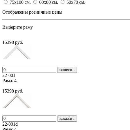
75x100
cм.
60x80
cм.
50x70
cм.
Отображены розничные цены
Выберите раму
15398 руб.
заказать
22-001
Рама: 4
15398 руб.
заказать
22-001d
Рама: 4