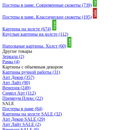
Постеры в раме. Современные сюжеты
(739)
Постеры в раме. Классические сюжеты
(195)
Картины на холсте
(674)
Круглые картины на холсте
(112)
Напольные картины. Холст
(60)
Другие товары
Зеркала
(2)
Рамы
(4)
Картины с объемным декором
Картины ручной работы
(31)
Арт Декор
(357)
Арт Лайт
(90)
Венеция
(249)
Симпл Арт
(112)
Премиум Плекс
(22)
SALE
Постеры в раме
(84)
Картины на холсте SALE
(32)
Арт Декор SALE
(29)
Арт Лайт SALE
(2)
Венеция SALE
(9)