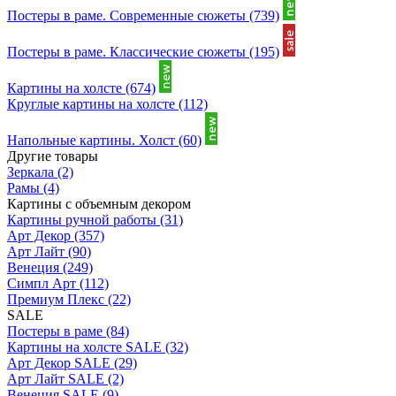
Постеры в раме. Современные сюжеты
(739)
Постеры в раме. Классические сюжеты
(195)
Картины на холсте
(674)
Круглые картины на холсте
(112)
Напольные картины. Холст
(60)
Другие товары
Зеркала
(2)
Рамы
(4)
Картины с объемным декором
Картины ручной работы
(31)
Арт Декор
(357)
Арт Лайт
(90)
Венеция
(249)
Симпл Арт
(112)
Премиум Плекс
(22)
SALE
Постеры в раме
(84)
Картины на холсте SALE
(32)
Арт Декор SALE
(29)
Арт Лайт SALE
(2)
Венеция SALE
(9)