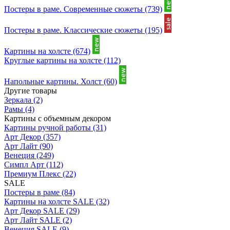
Постеры в раме. Современные сюжеты
(739)
Постеры в раме. Классические сюжеты
(195)
Картины на холсте
(674)
Круглые картины на холсте
(112)
Напольные картины. Холст
(60)
Другие товары
Зеркала
(2)
Рамы
(4)
Картины с объемным декором
Картины ручной работы
(31)
Арт Декор
(357)
Арт Лайт
(90)
Венеция
(249)
Симпл Арт
(112)
Премиум Плекс
(22)
SALE
Постеры в раме
(84)
Картины на холсте SALE
(32)
Арт Декор SALE
(29)
Арт Лайт SALE
(2)
Венеция SALE
(9)