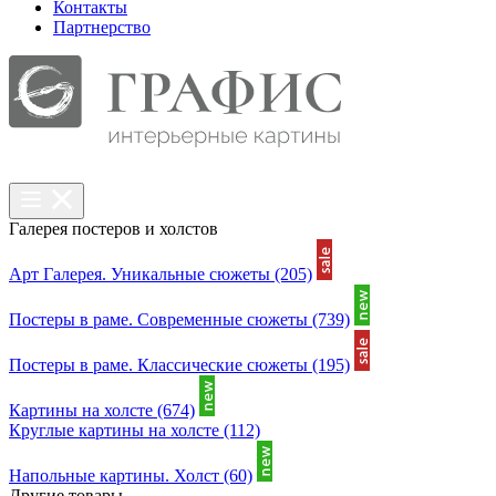
Контакты
Партнерcтво
Галерея постеров и холстов
Арт Галерея. Уникальные сюжеты
(205)
Постеры в раме. Современные сюжеты
(739)
Постеры в раме. Классические сюжеты
(195)
Картины на холсте
(674)
Круглые картины на холсте
(112)
Напольные картины. Холст
(60)
Другие товары