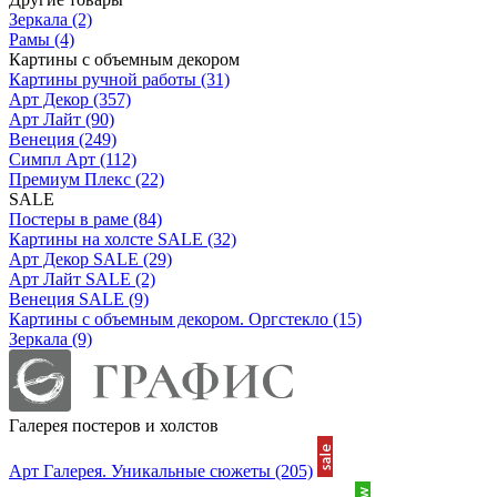
Зеркала
(2)
Рамы
(4)
Картины с объемным декором
Картины ручной работы
(31)
Арт Декор
(357)
Арт Лайт
(90)
Венеция
(249)
Симпл Арт
(112)
Премиум Плекс
(22)
SALE
Постеры в раме
(84)
Картины на холсте SALE
(32)
Арт Декор SALE
(29)
Арт Лайт SALE
(2)
Венеция SALE
(9)
Картины с объемным декором. Оргстекло
(15)
Зеркала
(9)
Галерея постеров и холстов
Арт Галерея. Уникальные сюжеты
(205)