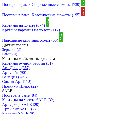
Постеры в раме. Современные сюжеты
(739)
Постеры в раме. Классические сюжеты
(195)
Картины на холсте
(674)
Круглые картины на холсте
(112)
Напольные картины. Холст
(60)
Другие товары
Зеркала
(2)
Рамы
(4)
Картины с объемным декором
Картины ручной работы
(31)
Арт Декор
(357)
Арт Лайт
(90)
Венеция
(249)
Симпл Арт
(112)
Премиум Плекс
(22)
SALE
Постеры в раме
(84)
Картины на холсте SALE
(32)
Арт Декор SALE
(29)
Арт Лайт SALE
(2)
Венеция SALE
(9)