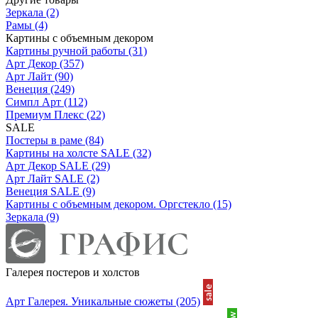
Зеркала
(2)
Рамы
(4)
Картины с объемным декором
Картины ручной работы
(31)
Арт Декор
(357)
Арт Лайт
(90)
Венеция
(249)
Симпл Арт
(112)
Премиум Плекс
(22)
SALE
Постеры в раме
(84)
Картины на холсте SALE
(32)
Арт Декор SALE
(29)
Арт Лайт SALE
(2)
Венеция SALE
(9)
Картины с объемным декором. Оргстекло
(15)
Зеркала
(9)
Галерея постеров и холстов
Арт Галерея. Уникальные сюжеты
(205)