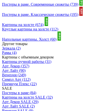
Постеры в раме. Современные сюжеты
(739)
Постеры в раме. Классические сюжеты
(195)
Картины на холсте
(674)
Круглые картины на холсте
(112)
Напольные картины. Холст
(60)
Другие товары
Зеркала
(2)
Рамы
(4)
Картины с объемным декором
Картины ручной работы
(31)
Арт Декор
(357)
Арт Лайт
(90)
Венеция
(249)
Симпл Арт
(112)
Премиум Плекс
(22)
SALE
Постеры в раме
(84)
Картины на холсте SALE
(32)
Арт Декор SALE
(29)
Арт Лайт SALE
(2)
Венеция SALE
(9)