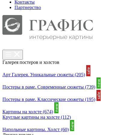
Контакты
Партнерcтво
Галерея постеров и холстов
Арт Галерея. Уникальные сюжеты
(205)
Постеры в раме. Современные сюжеты
(739)
Постеры в раме. Классические сюжеты
(195)
Картины на холсте
(674)
Круглые картины на холсте
(112)
Напольные картины. Холст
(60)
Другие товары