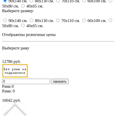
90x140
cм.
80x130
cм.
70x110
cм.
60x100
cм.
50x80
cм.
40x65
cм.
Выберите размер:
90x140
cм.
80x130
cм.
70x110
cм.
60x100
cм.
50x80
cм.
40x65
cм.
Отображены розничные цены
Выберите раму
12786 руб.
заказать
Рама 0
Рама: 0
16042 руб.