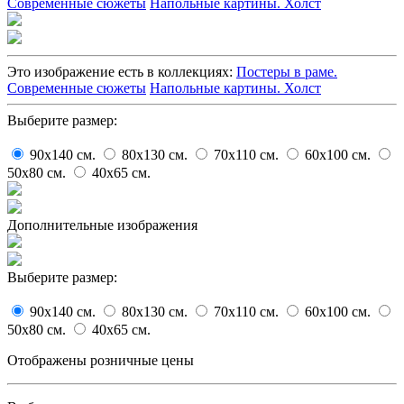
Современные сюжеты
Напольные картины. Холст
Это изображение есть в коллекциях:
Постеры в раме.
Современные сюжеты
Напольные картины. Холст
Выберите размер:
90x140
cм.
80x130
cм.
70x110
cм.
60x100
cм.
50x80
cм.
40x65
cм.
Дополнительные изображения
Выберите размер:
90x140
cм.
80x130
cм.
70x110
cм.
60x100
cм.
50x80
cм.
40x65
cм.
Отображены розничные цены