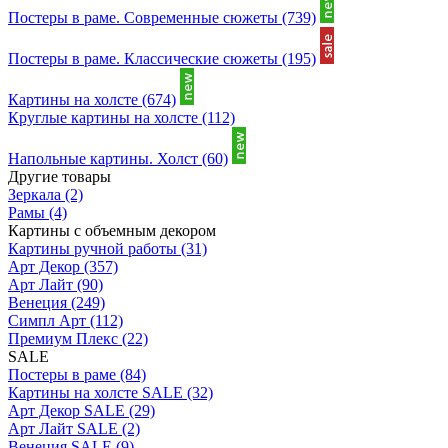
Постеры в раме. Современные сюжеты
(739)
Постеры в раме. Классические сюжеты
(195)
Картины на холсте
(674)
Круглые картины на холсте
(112)
Напольные картины. Холст
(60)
Другие товары
Зеркала
(2)
Рамы
(4)
Картины с объемным декором
Картины ручной работы
(31)
Арт Декор
(357)
Арт Лайт
(90)
Венеция
(249)
Симпл Арт
(112)
Премиум Плекс
(22)
SALE
Постеры в раме
(84)
Картины на холсте SALE
(32)
Арт Декор SALE
(29)
Арт Лайт SALE
(2)
Венеция SALE
(9)