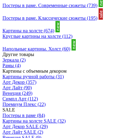
Постеры в раме. Современные сюжеты
(739)
Постеры в раме. Классические сюжеты
(195)
Картины на холсте
(674)
Круглые картины на холсте
(112)
Напольные картины. Холст
(60)
Другие товары
Зеркала
(2)
Рамы
(4)
Картины с объемным декором
Картины ручной работы
(31)
Арт Декор
(357)
Арт Лайт
(90)
Венеция
(249)
Симпл Арт
(112)
Премиум Плекс
(22)
SALE
Постеры в раме
(84)
Картины на холсте SALE
(32)
Арт Декор SALE
(29)
Арт Лайт SALE
(2)
Венеция SALE
(9)