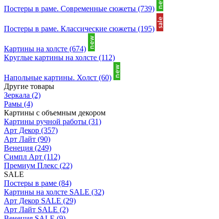
Постеры в раме. Современные сюжеты
(739)
Постеры в раме. Классические сюжеты
(195)
Картины на холсте
(674)
Круглые картины на холсте
(112)
Напольные картины. Холст
(60)
Другие товары
Зеркала
(2)
Рамы
(4)
Картины с объемным декором
Картины ручной работы
(31)
Арт Декор
(357)
Арт Лайт
(90)
Венеция
(249)
Симпл Арт
(112)
Премиум Плекс
(22)
SALE
Постеры в раме
(84)
Картины на холсте SALE
(32)
Арт Декор SALE
(29)
Арт Лайт SALE
(2)
Венеция SALE
(9)