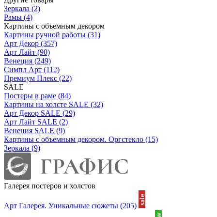
Зеркала
(2)
Рамы
(4)
Картины с объемным декором
Картины ручной работы
(31)
Арт Декор
(357)
Арт Лайт
(90)
Венеция
(249)
Симпл Арт
(112)
Премиум Плекс
(22)
SALE
Постеры в раме
(84)
Картины на холсте SALE
(32)
Арт Декор SALE
(29)
Арт Лайт SALE
(2)
Венеция SALE
(9)
Картины с объемным декором. Оргстекло
(15)
Зеркала
(9)
Галерея постеров и холстов
Арт Галерея. Уникальные сюжеты
(205)