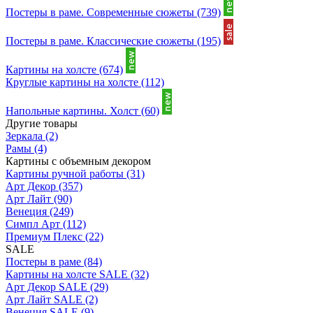
Постеры в раме. Современные сюжеты
(739)
Постеры в раме. Классические сюжеты
(195)
Картины на холсте
(674)
Круглые картины на холсте
(112)
Напольные картины. Холст
(60)
Другие товары
Зеркала
(2)
Рамы
(4)
Картины с объемным декором
Картины ручной работы
(31)
Арт Декор
(357)
Арт Лайт
(90)
Венеция
(249)
Симпл Арт
(112)
Премиум Плекс
(22)
SALE
Постеры в раме
(84)
Картины на холсте SALE
(32)
Арт Декор SALE
(29)
Арт Лайт SALE
(2)
Венеция SALE
(9)