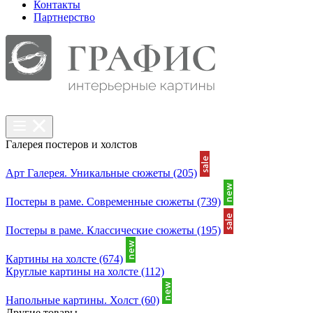
Контакты
Партнерcтво
Галерея постеров и холстов
Арт Галерея. Уникальные сюжеты
(205)
Постеры в раме. Современные сюжеты
(739)
Постеры в раме. Классические сюжеты
(195)
Картины на холсте
(674)
Круглые картины на холсте
(112)
Напольные картины. Холст
(60)
Другие товары