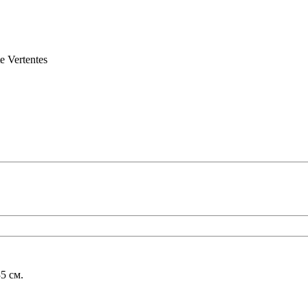
e Vertentes
35
cм.