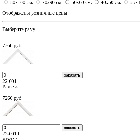
80x100
cм.
70x90
cм.
50x60
cм.
40x50
cм.
25x
Отображены розничные цены
Выберите раму
7260 руб.
заказать
22-001
Рама: 4
7260 руб.
заказать
22-001d
Рама: 4