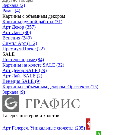
Зеркала
(2)
Рамы
(4)
Картины с объемным декором
Картины ручной работы
(31)
Арт Декор
(357)
Арт Лайт
(90)
Венеция
(249)
Симпл Арт
(112)
Премиум Плекс
(22)
SALE
Постеры в раме
(84)
Картины на холсте SALE
(32)
Арт Декор SALE
(29)
Арт Лайт SALE
(2)
Венеция SALE
(9)
Картины с объемным декором. Оргстекло
(15)
Зеркала
(9)
Галерея постеров и холстов
Арт Галерея. Уникальные сюжеты
(205)