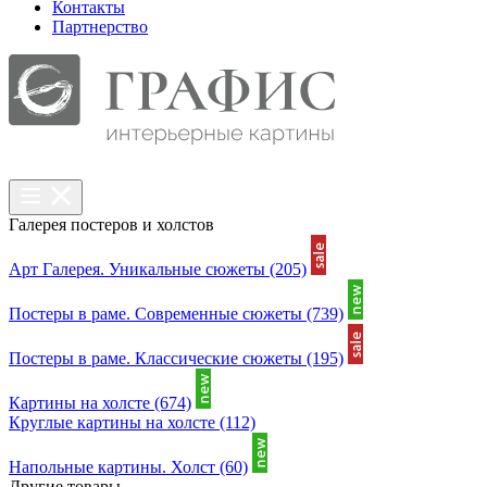
Контакты
Партнерcтво
Галерея постеров и холстов
Арт Галерея. Уникальные сюжеты
(205)
Постеры в раме. Современные сюжеты
(739)
Постеры в раме. Классические сюжеты
(195)
Картины на холсте
(674)
Круглые картины на холсте
(112)
Напольные картины. Холст
(60)
Другие товары