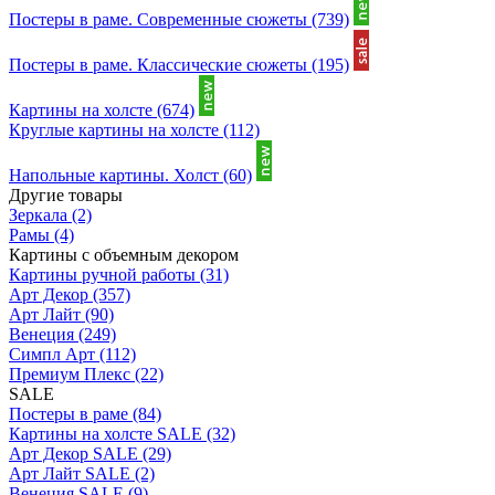
Постеры в раме. Современные сюжеты
(739)
Постеры в раме. Классические сюжеты
(195)
Картины на холсте
(674)
Круглые картины на холсте
(112)
Напольные картины. Холст
(60)
Другие товары
Зеркала
(2)
Рамы
(4)
Картины с объемным декором
Картины ручной работы
(31)
Арт Декор
(357)
Арт Лайт
(90)
Венеция
(249)
Симпл Арт
(112)
Премиум Плекс
(22)
SALE
Постеры в раме
(84)
Картины на холсте SALE
(32)
Арт Декор SALE
(29)
Арт Лайт SALE
(2)
Венеция SALE
(9)