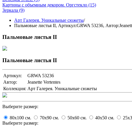
Картины с объемным декором. Оргстекло
(15)
Зеркала
(9)
Арт Галерея. Уникальные сюжеты
/
Пальмовые листья II,
Артикул:GRWA 53236
, Автор:Jeanett
Пальмовые листья II
Пальмовые листья II
Артикул:
GRWA 53236
Автор:
Jeanette Vertentes
Коллекция:
Арт Галерея. Уникальные сюжеты
Выберите размер:
80x100
cм.
70x90
cм.
50x60
cм.
40x50
cм.
25x
Выберите размер: