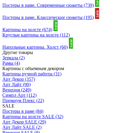
Постеры в раме. Современные сюжеты
(739)
Постеры в раме. Классические сюжеты
(195)
Картины на холсте
(674)
Круглые картины на холсте
(112)
Напольные картины. Холст
(60)
Другие товары
Зеркала
(2)
Рамы
(4)
Картины с объемным декором
Картины ручной работы
(31)
Арт Декор
(357)
Арт Лайт
(90)
Венеция
(249)
Симпл Арт
(112)
Премиум Плекс
(22)
SALE
Постеры в раме
(84)
Картины на холсте SALE
(32)
Арт Декор SALE
(29)
Арт Лайт SALE
(2)
Венеция SALE
(9)