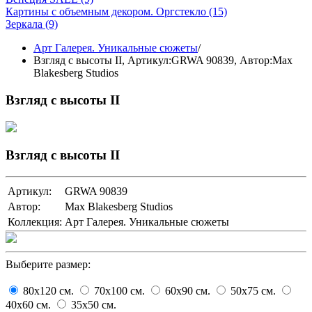
Картины с объемным декором. Оргстекло
(15)
Зеркала
(9)
Арт Галерея. Уникальные сюжеты
/
Взгляд с высоты II,
Артикул:GRWA 90839
, Автор:Max
Blakesberg Studios
Взгляд с высоты II
Взгляд с высоты II
Артикул:
GRWA 90839
Автор:
Max Blakesberg Studios
Коллекция:
Арт Галерея. Уникальные сюжеты
Выберите размер:
80x120
cм.
70x100
cм.
60x90
cм.
50x75
cм.
40x60
cм.
35x50
cм.