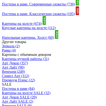
Постеры в раме. Современные сюжеты
(739)
Постеры в раме. Классические сюжеты
(195)
Картины на холсте
(674)
Круглые картины на холсте
(112)
Напольные картины. Холст
(60)
Другие товары
Зеркала
(2)
Рамы
(4)
Картины с объемным декором
Картины ручной работы
(31)
Арт Декор
(357)
Арт Лайт
(90)
Венеция
(249)
Симпл Арт
(112)
Премиум Плекс
(22)
SALE
Постеры в раме
(84)
Картины на холсте SALE
(32)
Арт Декор SALE
(29)
Арт Лайт SALE
(2)
Венеция SALE
(9)