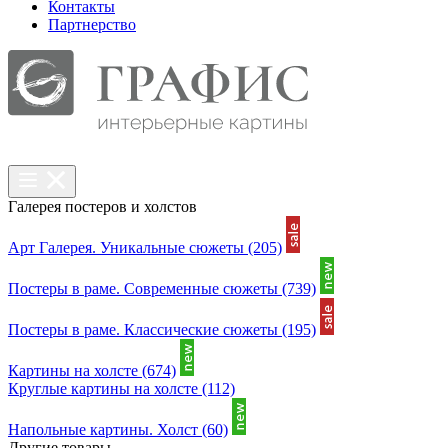
Контакты
Партнерcтво
Галерея постеров и холстов
Арт Галерея. Уникальные сюжеты
(205)
Постеры в раме. Современные сюжеты
(739)
Постеры в раме. Классические сюжеты
(195)
Картины на холсте
(674)
Круглые картины на холсте
(112)
Напольные картины. Холст
(60)
Другие товары