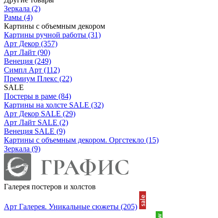
Зеркала
(2)
Рамы
(4)
Картины с объемным декором
Картины ручной работы
(31)
Арт Декор
(357)
Арт Лайт
(90)
Венеция
(249)
Симпл Арт
(112)
Премиум Плекс
(22)
SALE
Постеры в раме
(84)
Картины на холсте SALE
(32)
Арт Декор SALE
(29)
Арт Лайт SALE
(2)
Венеция SALE
(9)
Картины с объемным декором. Оргстекло
(15)
Зеркала
(9)
Галерея постеров и холстов
Арт Галерея. Уникальные сюжеты
(205)