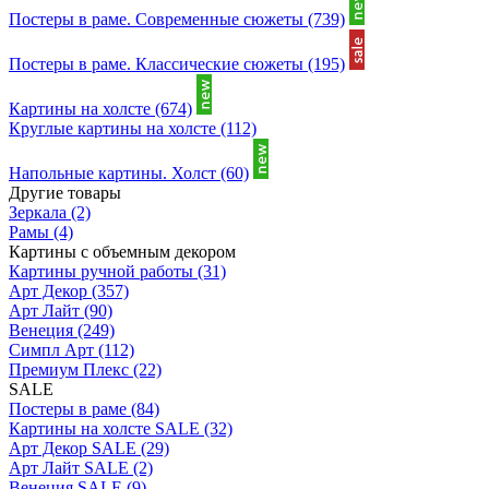
Постеры в раме. Современные сюжеты
(739)
Постеры в раме. Классические сюжеты
(195)
Картины на холсте
(674)
Круглые картины на холсте
(112)
Напольные картины. Холст
(60)
Другие товары
Зеркала
(2)
Рамы
(4)
Картины с объемным декором
Картины ручной работы
(31)
Арт Декор
(357)
Арт Лайт
(90)
Венеция
(249)
Симпл Арт
(112)
Премиум Плекс
(22)
SALE
Постеры в раме
(84)
Картины на холсте SALE
(32)
Арт Декор SALE
(29)
Арт Лайт SALE
(2)
Венеция SALE
(9)