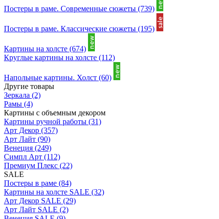
Постеры в раме. Современные сюжеты
(739)
Постеры в раме. Классические сюжеты
(195)
Картины на холсте
(674)
Круглые картины на холсте
(112)
Напольные картины. Холст
(60)
Другие товары
Зеркала
(2)
Рамы
(4)
Картины с объемным декором
Картины ручной работы
(31)
Арт Декор
(357)
Арт Лайт
(90)
Венеция
(249)
Симпл Арт
(112)
Премиум Плекс
(22)
SALE
Постеры в раме
(84)
Картины на холсте SALE
(32)
Арт Декор SALE
(29)
Арт Лайт SALE
(2)
Венеция SALE
(9)