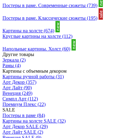
Постеры в раме. Современные сюжеты
(739)
Постеры в раме. Классические сюжеты
(195)
Картины на холсте
(674)
Круглые картины на холсте
(112)
Напольные картины. Холст
(60)
Другие товары
Зеркала
(2)
Рамы
(4)
Картины с объемным декором
Картины ручной работы
(31)
Арт Декор
(357)
Арт Лайт
(90)
Венеция
(249)
Симпл Арт
(112)
Премиум Плекс
(22)
SALE
Постеры в раме
(84)
Картины на холсте SALE
(32)
Арт Декор SALE
(29)
Арт Лайт SALE
(2)
Венеция SALE
(9)