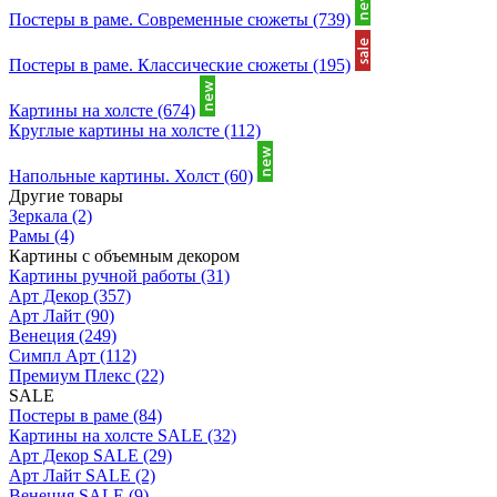
Постеры в раме. Современные сюжеты
(739)
Постеры в раме. Классические сюжеты
(195)
Картины на холсте
(674)
Круглые картины на холсте
(112)
Напольные картины. Холст
(60)
Другие товары
Зеркала
(2)
Рамы
(4)
Картины с объемным декором
Картины ручной работы
(31)
Арт Декор
(357)
Арт Лайт
(90)
Венеция
(249)
Симпл Арт
(112)
Премиум Плекс
(22)
SALE
Постеры в раме
(84)
Картины на холсте SALE
(32)
Арт Декор SALE
(29)
Арт Лайт SALE
(2)
Венеция SALE
(9)