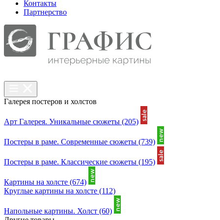
Контакты
Партнерcтво
Галерея постеров и холстов
Арт Галерея. Уникальные сюжеты
(205)
Постеры в раме. Современные сюжеты
(739)
Постеры в раме. Классические сюжеты
(195)
Картины на холсте
(674)
Круглые картины на холсте
(112)
Напольные картины. Холст
(60)
Другие товары