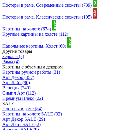
Постеры в раме. Современные сюжеты
(739)
Постеры в раме. Классические сюжеты
(195)
Картины на холсте
(674)
Круглые картины на холсте
(112)
Напольные картины. Холст
(60)
Другие товары
Зеркала
(2)
Рамы
(4)
Картины с объемным декором
Картины ручной работы
(31)
Арт Декор
(357)
Арт Лайт
(90)
Венеция
(249)
Симпл Арт
(112)
Премиум Плекс
(22)
SALE
Постеры в раме
(84)
Картины на холсте SALE
(32)
Арт Декор SALE
(29)
Арт Лайт SALE
(2)
Венеция SALE
(9)