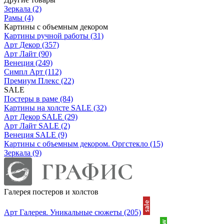
Зеркала
(2)
Рамы
(4)
Картины с объемным декором
Картины ручной работы
(31)
Арт Декор
(357)
Арт Лайт
(90)
Венеция
(249)
Симпл Арт
(112)
Премиум Плекс
(22)
SALE
Постеры в раме
(84)
Картины на холсте SALE
(32)
Арт Декор SALE
(29)
Арт Лайт SALE
(2)
Венеция SALE
(9)
Картины с объемным декором. Оргстекло
(15)
Зеркала
(9)
Галерея постеров и холстов
Арт Галерея. Уникальные сюжеты
(205)