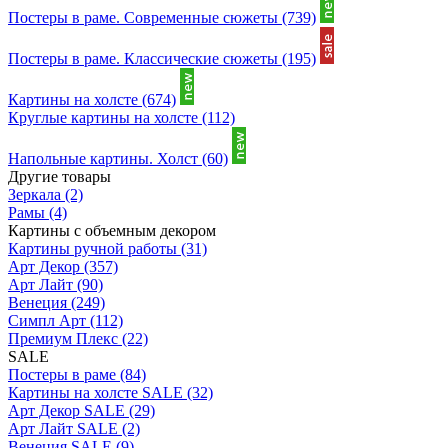
Постеры в раме. Современные сюжеты
(739)
Постеры в раме. Классические сюжеты
(195)
Картины на холсте
(674)
Круглые картины на холсте
(112)
Напольные картины. Холст
(60)
Другие товары
Зеркала
(2)
Рамы
(4)
Картины с объемным декором
Картины ручной работы
(31)
Арт Декор
(357)
Арт Лайт
(90)
Венеция
(249)
Симпл Арт
(112)
Премиум Плекс
(22)
SALE
Постеры в раме
(84)
Картины на холсте SALE
(32)
Арт Декор SALE
(29)
Арт Лайт SALE
(2)
Венеция SALE
(9)