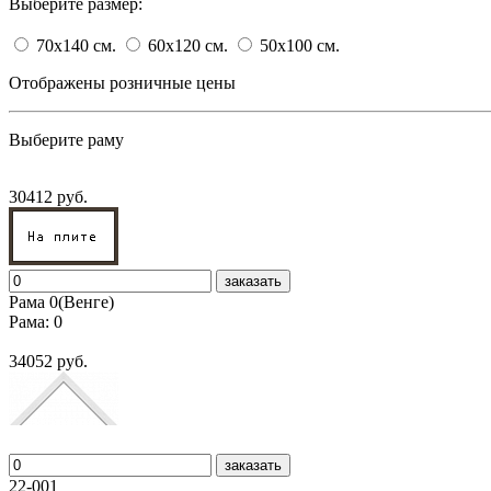
Выберите размер:
70x140
cм.
60x120
cм.
50x100
cм.
Отображены розничные цены
Выберите раму
30412 руб.
заказать
Рама 0(Венге)
Рама: 0
34052 руб.
заказать
22-001