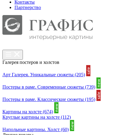
Контакты
Партнерcтво
Галерея постеров и холстов
Арт Галерея. Уникальные сюжеты
(205)
Постеры в раме. Современные сюжеты
(739)
Постеры в раме. Классические сюжеты
(195)
Картины на холсте
(674)
Круглые картины на холсте
(112)
Напольные картины. Холст
(60)
Другие товары