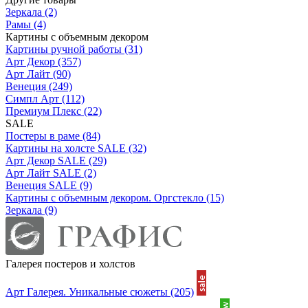
Зеркала
(2)
Рамы
(4)
Картины с объемным декором
Картины ручной работы
(31)
Арт Декор
(357)
Арт Лайт
(90)
Венеция
(249)
Симпл Арт
(112)
Премиум Плекс
(22)
SALE
Постеры в раме
(84)
Картины на холсте SALE
(32)
Арт Декор SALE
(29)
Арт Лайт SALE
(2)
Венеция SALE
(9)
Картины с объемным декором. Оргстекло
(15)
Зеркала
(9)
Галерея постеров и холстов
Арт Галерея. Уникальные сюжеты
(205)