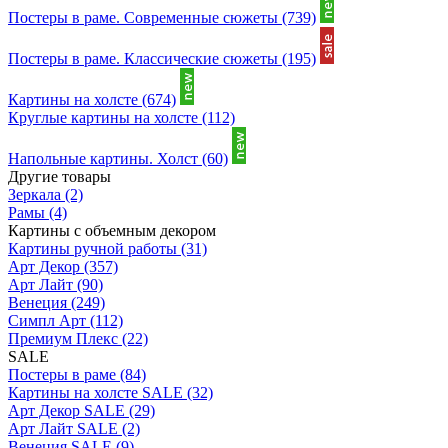
Постеры в раме. Современные сюжеты
(739)
Постеры в раме. Классические сюжеты
(195)
Картины на холсте
(674)
Круглые картины на холсте
(112)
Напольные картины. Холст
(60)
Другие товары
Зеркала
(2)
Рамы
(4)
Картины с объемным декором
Картины ручной работы
(31)
Арт Декор
(357)
Арт Лайт
(90)
Венеция
(249)
Симпл Арт
(112)
Премиум Плекс
(22)
SALE
Постеры в раме
(84)
Картины на холсте SALE
(32)
Арт Декор SALE
(29)
Арт Лайт SALE
(2)
Венеция SALE
(9)