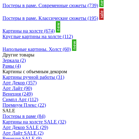
Постеры в раме. Современные сюжеты
(739)
Постеры в раме. Классические сюжеты
(195)
Картины на холсте
(674)
Круглые картины на холсте
(112)
Напольные картины. Холст
(60)
Другие товары
Зеркала
(2)
Рамы
(4)
Картины с объемным декором
Картины ручной работы
(31)
Арт Декор
(357)
Арт Лайт
(90)
Венеция
(249)
Симпл Арт
(112)
Премиум Плекс
(22)
SALE
Постеры в раме
(84)
Картины на холсте SALE
(32)
Арт Декор SALE
(29)
Арт Лайт SALE
(2)
Венеция SALE
(9)