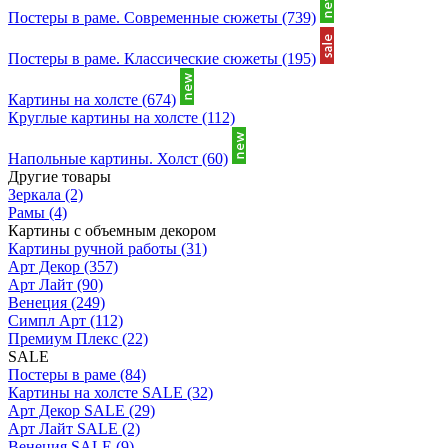
Постеры в раме. Современные сюжеты
(739)
Постеры в раме. Классические сюжеты
(195)
Картины на холсте
(674)
Круглые картины на холсте
(112)
Напольные картины. Холст
(60)
Другие товары
Зеркала
(2)
Рамы
(4)
Картины с объемным декором
Картины ручной работы
(31)
Арт Декор
(357)
Арт Лайт
(90)
Венеция
(249)
Симпл Арт
(112)
Премиум Плекс
(22)
SALE
Постеры в раме
(84)
Картины на холсте SALE
(32)
Арт Декор SALE
(29)
Арт Лайт SALE
(2)
Венеция SALE
(9)