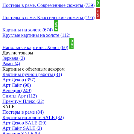
Постеры в раме. Современные сюжеты
(739)
Постеры в раме. Классические сюжеты
(195)
Картины на холсте
(674)
Круглые картины на холсте
(112)
Напольные картины. Холст
(60)
Другие товары
Зеркала
(2)
Рамы
(4)
Картины с объемным декором
Картины ручной работы
(31)
Арт Декор
(357)
Арт Лайт
(90)
Венеция
(249)
Симпл Арт
(112)
Премиум Плекс
(22)
SALE
Постеры в раме
(84)
Картины на холсте SALE
(32)
Арт Декор SALE
(29)
Арт Лайт SALE
(2)
Венеция SALE
(9)